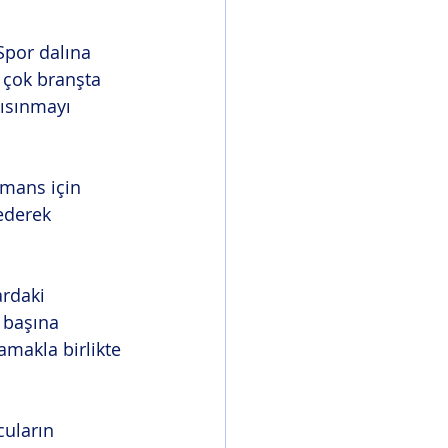
Spor dalına 
 çok branşta 
ısınmayı 
rmans için 
ederek 
ardaki 
 başına 
amakla birlikte 
cuların 