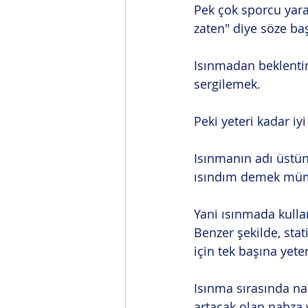
Pek çok sporcu yar
zaten" diye söze baş
Isınmadan beklenti
sergilemek.
Peki yeteri kadar iy
Isınmanın adı üstün
ısındım demek müm
Yani ısınmada kullan
Benzer şekilde, stat
için tek başına yeter
Isınma sırasında na
artacak olan nabza