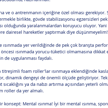
na ve o antrenmanın içeriğine özel olması gerekiyor. 
ermekle birlikte, gövde stabilizasyonu egzersizleri pek
sı olduğunda yaralanmalardan koruyucu oluyor. Yani 
ere dairesel hareketler yaptırmak diye düşünmeyelim!
ere ısınmada yer verildiğinde de pek çok branşta perfo
ış öncesi ısınmada yorucu-tüketici olmamasına dikkat 
rin de uygulanması faydalı.
 titreşimli foam roller'lar ısınmaya eklendiğinde kasl
yor, dinamik dengeyi de önemli ölçüde geliştiriyor. Tek
t sıcaklığını ya da nabzı artırma açısından yeterli olm
m roller da yer almalı.
ir konsept: Mental ısınma! İyi bir mental ısınma, spor