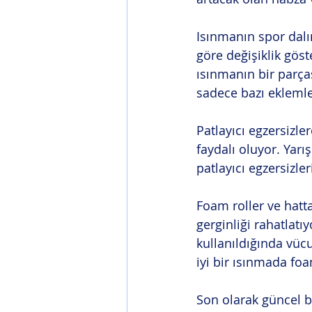
Isınmanın spor dalı
göre değişiklik göst
ısınmanın bir parça
sadece bazı ekleml
Patlayıcı egzersizl
faydalı oluyor. Yar
patlayıcı egzersizle
Foam roller ve hatta
gerginliği rahatlatı
kullanıldığında vücu
iyi bir ısınmada foa
Son olarak güncel b