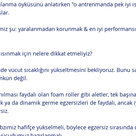
alanma öyküsünü anlatırken "o antrenmanda pek iyi 
lar.
miz şu: yaralanmadan korunmak & en iyi performansı
i ısınmak için nelere dikkat etmeliyiz?
de vücut sıcaklığını yükseltmesini bekliyoruz. Bunu 
kün değil.
ılması faydalı olan foam roller gibi aletler, tek başına 
ik ya da dinamik germe egzersizleri de faydalı, ancak i
siz.
bzımız hafifçe yükselmeli, böylece egzersiz sırasında
 vücudumuz hazırlanmalı.