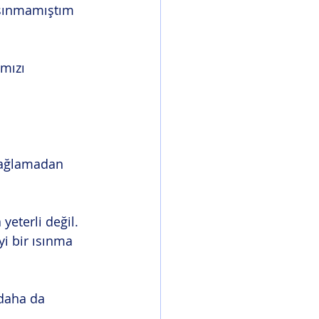
ısınmamıştım 
mızı 
sağlamadan 
yeterli değil. 
yi bir ısınma 
 daha da 