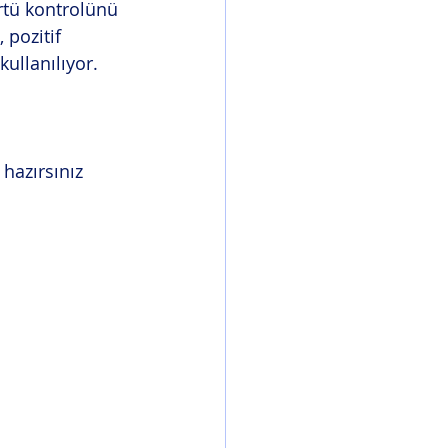
rtü kontrolünü 
pozitif 
ullanılıyor.
hazırsınız 